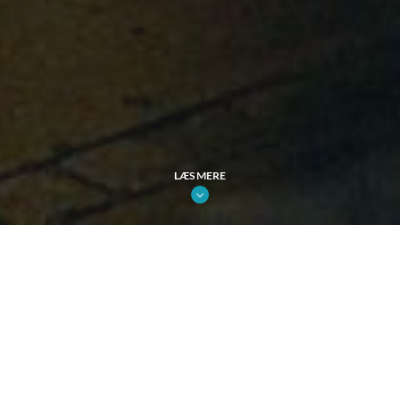
LÆS MERE
Etiske retningslinjer for annoncører
Vi driver en virksomhed i det offentlige rum, og det stiller store
krav til både os selv, vores samarbejdspartnere og vores
annoncører. Vi arbejder proaktivt for at afvikle etisk forsvarlige
outdoor-kampagner på vores analoge og digitale udstyr. Derfor har
vi nedsat en komité, som skal sikre, at vores annoncører overholder
en række etiske retningslinjer, som vi kalder Advertiser Code of