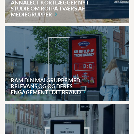
ANNALECT KORTLÆGGER NYT
STUDIE OM ROI PÅ TVÆRS AF
MEDIEGRUPPER
RAM DIN MÅLGRUPPE MED
RELEVANS OG ØG DERES
ENGAGEMENT I DIT
BRAND