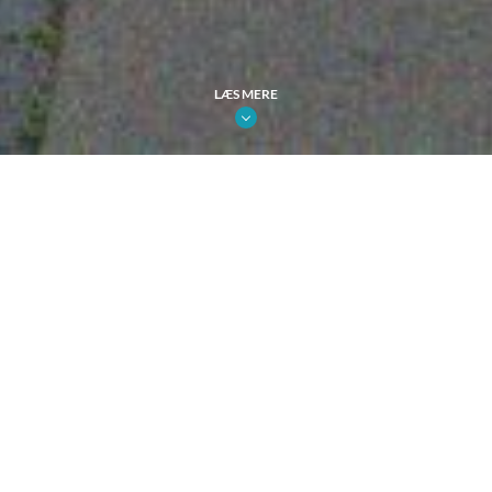
LÆS MERE
Danmarks højeste dækning på 85%
Rammer målgruppen på gadeplan
Stærkt digitalt netværk