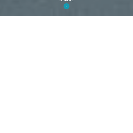
KORT OG KLART
Husk at dit budskab ofte skal kunne opfattes på
afstand.