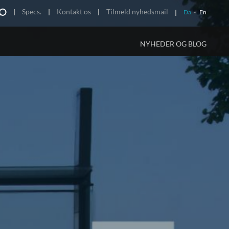
Specs.
Kontakt os
Tilmeld nyhedsmail
Da
-
En
NYHEDER OG BLOG
R
IERE
som sanitør
Impressions