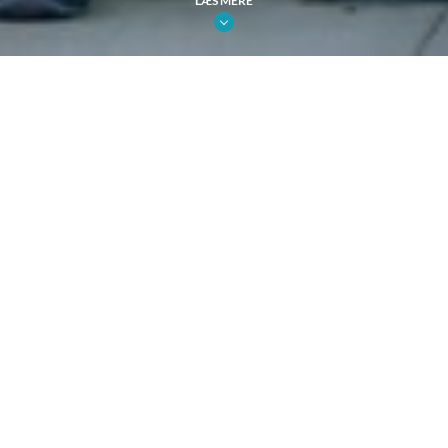
LÆS MERE
Lokal synlighed
Målrettede outdoor kampagner
Høj frekvens