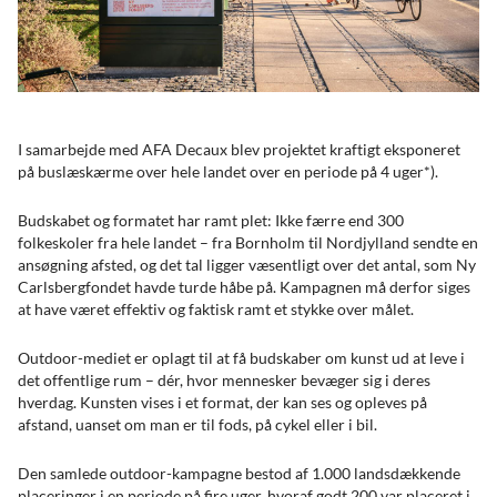
I samarbejde med AFA Decaux blev projektet kraftigt eksponeret
på buslæskærme over hele landet over en periode på 4 uger*).
Budskabet og formatet har ramt plet: Ikke færre end 300
folkeskoler fra hele landet – fra Bornholm til Nordjylland sendte en
ansøgning afsted, og det tal ligger væsentligt over det antal, som Ny
Carlsbergfondet havde turde håbe på. Kampagnen må derfor siges
at have været effektiv og faktisk ramt et stykke over målet.
Outdoor-mediet er oplagt til at få budskaber om kunst ud at leve i
det offentlige rum – dér, hvor mennesker bevæger sig i deres
hverdag. Kunsten vises i et format, der kan ses og opleves på
afstand, uanset om man er til fods, på cykel eller i bil.
Den samlede outdoor-kampagne bestod af 1.000 landsdækkende
placeringer i en periode på fire uger, hvoraf godt 200 var placeret i