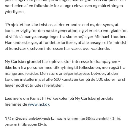
nærheden af en folkeskole for at øge relevansen og målretningen
yderligere.
”Projektet har klart vist os, at der er andre end os, der synes, at
kunst er vigtig for den næste generation, og vi er ekstremt glade for,
at vi fik så mange ansøgninger fra skolerne,” siger Michael Thouber.
Han understreger, at fondet prioriterer, at alle ansøgere får mindst
et kunstværk, selvom interessen har været overvældende.
Ny Carlsbergfondet har oplevet stor interesse for kampagnen –
ikke kun fra personer med tilknytning til folkeskolen, men også fra
mange andre sider. Den store ansøgerinteresse betyder, at den
færdige installering af alle 600 kunstværker på de 300 skoler først
ligger godt et år ude i fremtiden.
Læs mere om Kunst til Folkeskolen på Ny Carlsbergfondets
hjemmeside
www.ncf.dk
*) På en 2-ugers landsdækkende kampagne rammer man 88% svarende til 4,3 mio.
personer i målgruppen 12+ år.