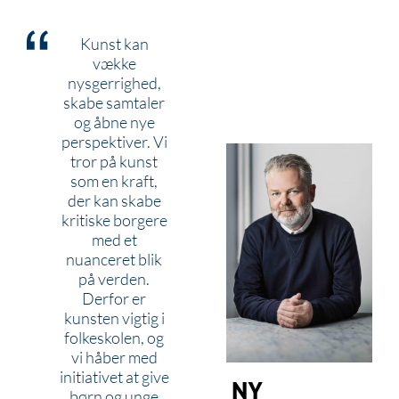
Kunst kan
vække
nysgerrighed,
skabe samtaler
og åbne nye
perspektiver. Vi
tror på kunst
som en kraft,
der kan skabe
kritiske borgere
med et
nuanceret blik
på verden.
Derfor er
kunsten vigtig i
folkeskolen, og
vi håber med
initiativet at give
børn og unge