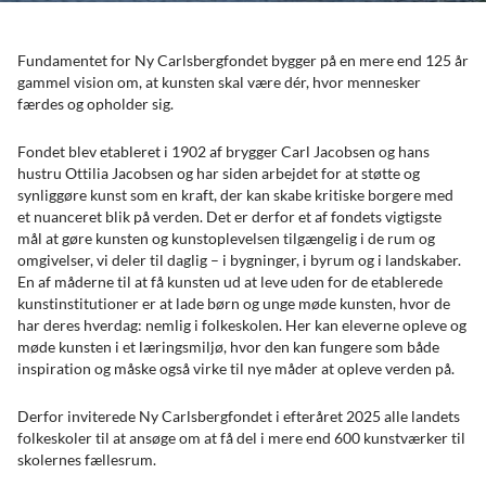
Fundamentet for Ny Carlsbergfondet bygger på en mere end 125 år
gammel vision om, at kunsten skal være dér, hvor mennesker
færdes og opholder sig.
Fondet blev etableret i 1902 af brygger Carl Jacobsen og hans
hustru Ottilia Jacobsen og har siden arbejdet for at støtte og
synliggøre kunst som en kraft, der kan skabe kritiske borgere med
et nuanceret blik på verden. Det er derfor et af fondets vigtigste
mål at gøre kunsten og kunstoplevelsen tilgængelig i de rum og
omgivelser, vi deler til daglig – i bygninger, i byrum og i landskaber.
En af måderne til at få kunsten ud at leve uden for de etablerede
kunstinstitutioner er at lade børn og unge møde kunsten, hvor de
har deres hverdag: nemlig i folkeskolen. Her kan eleverne opleve og
møde kunsten i et læringsmiljø, hvor den kan fungere som både
inspiration og måske også virke til nye måder at opleve verden på.
Derfor inviterede Ny Carlsbergfondet i efteråret 2025 alle landets
folkeskoler til at ansøge om at få del i mere end 600 kunstværker til
skolernes fællesrum.