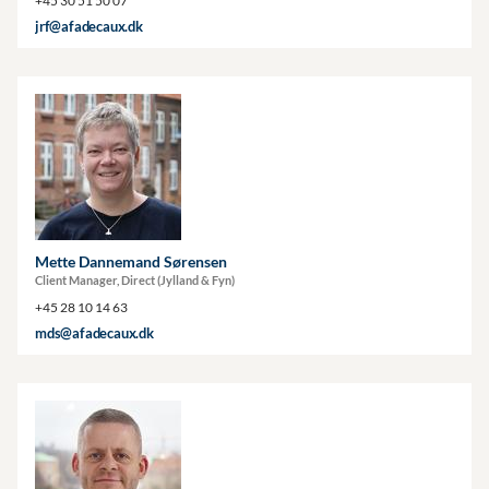
+45 30 51 50 07
jrf@afadecaux.dk
Mette Dannemand Sørensen
Client Manager, Direct (Jylland & Fyn)
+45 28 10 14 63
mds@afadecaux.dk