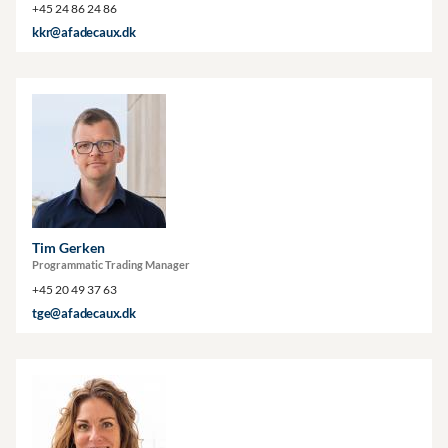
+45 24 86 24 86
kkr@afadecaux.dk
Tim Gerken
Programmatic Trading Manager
+45 20 49 37 63
tge@afadecaux.dk