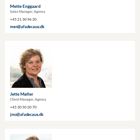
Mette Enggaard
Sales Manager, Agency
+45 21 30 96 30
men@afadecaux.dk
Jette Møller
Client Manager, Agency
+45 30 50 20 70
jmo@afadecaux.dk