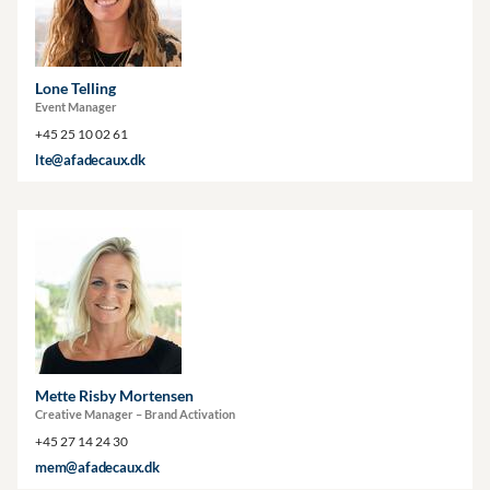
Lone Telling
Event Manager
+45 25 10 02 61
lte@afadecaux.dk
Mette Risby Mortensen
Creative Manager – Brand Activation
+45 27 14 24 30
mem@afadecaux.dk